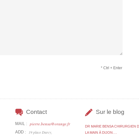
* Ctrl + Enter
Contact
Sur le blog
pierre.bensa@orange.fr
MAIL :
DR MARIE BENSA CHIRURGIEN 
ADD :
19 place Darcy,
LA MAIN À DIJON….