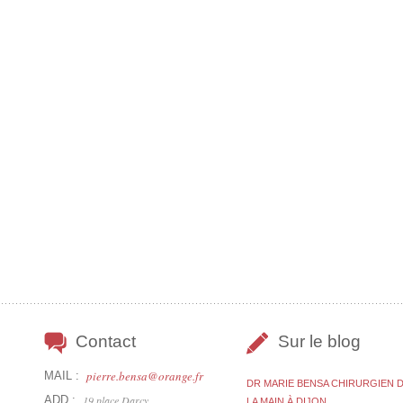
Contact
Sur le blog
pierre.bensa@orange.fr
MAIL :
DR MARIE BENSA CHIRURGIEN 
ADD :
19 place Darcy,
LA MAIN À DIJON….