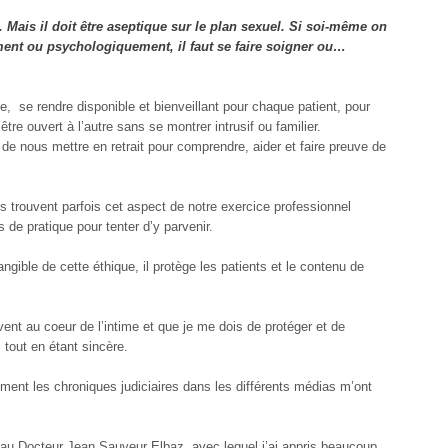
Mais il doit être aseptique sur le plan sexuel. Si soi-même on
ment ou psychologiquement, il faut se faire soigner ou…
e, se rendre disponible et bienveillant pour chaque patient, pour
être ouvert à l’autre sans se montrer intrusif ou familier.
le de nous mettre en retrait pour comprendre, aider et faire preuve de
 trouvent parfois cet aspect de notre exercice professionnel
s de pratique pour tenter d’y parvenir.
ngible de cette éthique, il protège les patients et le contenu de
ent au coeur de l’intime et que je me dois de protéger et de
 tout en étant sincère.
lement les chroniques judiciaires dans les différents médias m’ont
r au Docteur Jean Sauveur Elbaz, avec lequel j’ai appris beaucoup