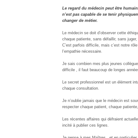
Le regard du médecin peut être humain. 
n’est pas capable de se tenir physique
changer de métier.
Le médecin se doit d’observer cette éthiqu
chaque patiente, sans défaillir, sans juger, 
C’est parfois difficile, mais c’est notre rô
l’empathie nécessaire.
Je sais combien mes plus jeunes collègues
difficile , il faut beaucoup de longes année
Le secret professionnel est un élément inta
chaque consultation.
Je n’oublie jamais que le médecin est souv
respecter chaque patient, chaque patiente,
Les récentes affaires qui défraient actuel
incité à publier ces lignes.
Je pense à mes Maîtres , et en particulie