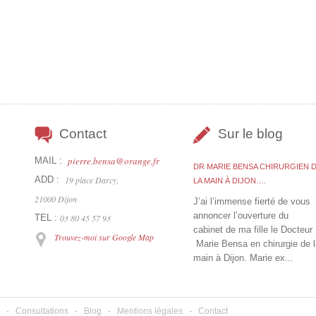
Contact
Sur le blog
pierre.bensa@orange.fr
MAIL :
DR MARIE BENSA CHIRURGIEN 
ADD :
19 place Darcy,
LA MAIN À DIJON….
21000 Dijon
J’ai l’immense fierté de vous
annoncer l’ouverture du
TEL :
03 80 45 57 93
cabinet de ma fille le Docteur
Trouvez-moi sur Google Map
Marie Bensa en chirurgie de l
main à Dijon. Marie ex...
-
Consultations
-
Blog
-
Mentions légales
-
Contact