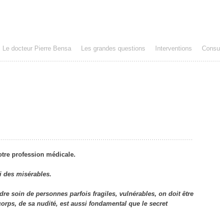
Le docteur Pierre Bensa
Les grandes questions
Interventions
Consul
otre profession médicale.
i des misérables.
dre soin de personnes parfois fragiles, vulnérables, on doit être
corps, de sa nudité, est aussi fondamental que le secret