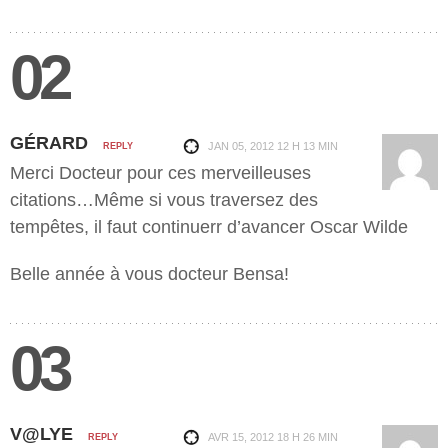
02
GÉRARD
JAN 05, 2012
12 H 13 MIN
REPLY
Merci Docteur pour ces merveilleuses
citations…Même si vous traversez des
tempêtes, il faut continuerr d’avancer Oscar Wilde
Belle année à vous docteur Bensa!
03
V@LYE
AVR 15, 2012
18 H 26 MIN
REPLY