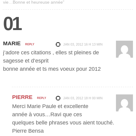
vie…Bonne et heureuse année”
01
MARIE
JAN 03, 2012
16 H 13 MIN
REPLY
j’adore ces citations , elles st pleines de
sagesse et d’esprit
bonne année et ts mes voeux pour 2012
PIERRE
JAN 03, 2012
18 H 00 MIN
REPLY
Merci Marie Paule et excellente
année à vous…Ravi que ces
quelques belle phrases vous aient touché.
Pierre Bensa