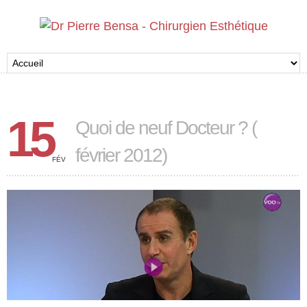
15
Quoi de neuf Docteur ? (
février 2012)
FÉV