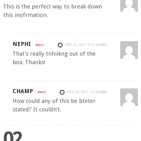
This is the perfect way to break down
this inofrmation.
NEPHI
DÉC 22, 2011
13 H 24 MIN
REPLY
That’s really tnhiikng out of the
box. Thanks!
CHAMP
DÉC 24, 2011
1 H 24 MIN
REPLY
How could any of this be bteter
stated? It couldn’t.
02