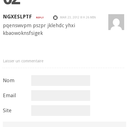
NGXESLPTF
MAR 23, 2012
8 H 26 MIN
REPLY
pqenswvpm pszpr jklehdc yhxi
kbaowoknsfsigek
Laisser un commentaire
Nom
Email
Site